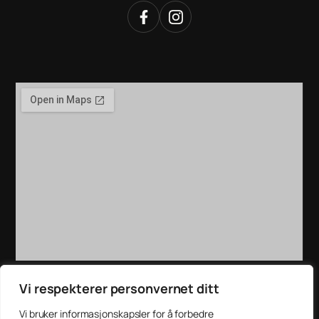
Vi respekterer personvernet ditt
Vi bruker informasjonskapsler for å forbedre
© 2026 BRILLESPESIALISTEN AS. REGISTRERT I