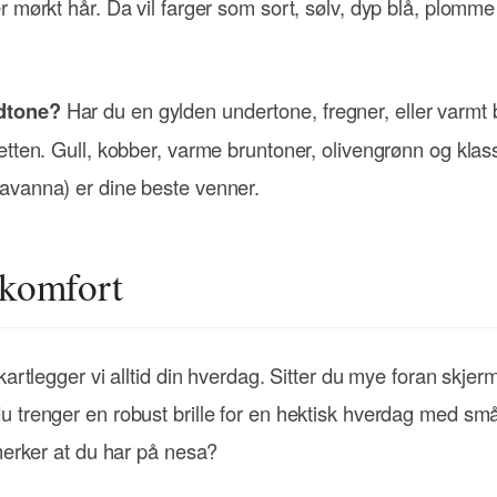
r mørkt hår. Da vil farger som sort, sølv, dyp blå, plomm
dtone?
Har du en gylden undertone, fregner, eller varmt b
etten. Gull, kobber, varme bruntoner, olivengrønn og klas
avanna) er dine beste venner.
 komfort
kartlegger vi alltid din hverdag. Sitter du mye foran skjer
 trenger en robust brille for en hektisk hverdag med småba
 merker at du har på nesa?