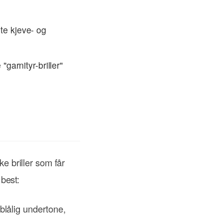
te kjeve- og
"garnityr-briller"
ke briller som får
 best:
blålig undertone,