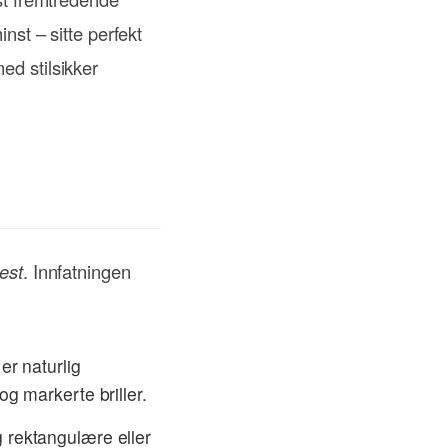
nst – sitte perfekt
ed stilsikker
est
. Innfatningen
er naturlig
g markerte briller.
g rektangulære eller