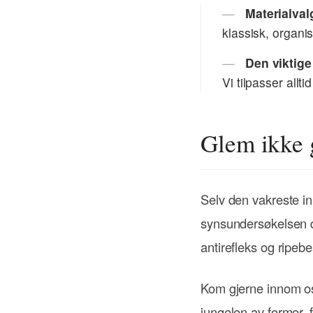
Materialval
klassisk, organi
Den viktig
Vi tilpasser allti
Glem ikke 
Selv den vakreste in
synsundersøkelsen d
antirefleks og ripebes
Kom gjerne innom oss
jungelen av former, f