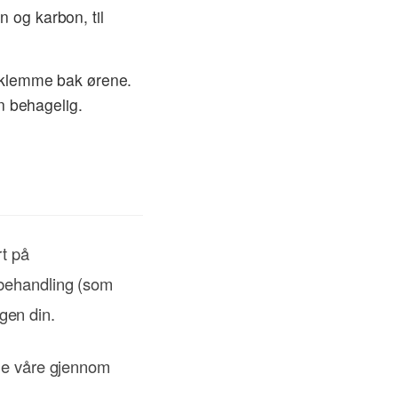
an og karbon, til
i klemme bak ørene.
en behagelig.
rt på
ebehandling (som
agen din.
ene våre gjennom