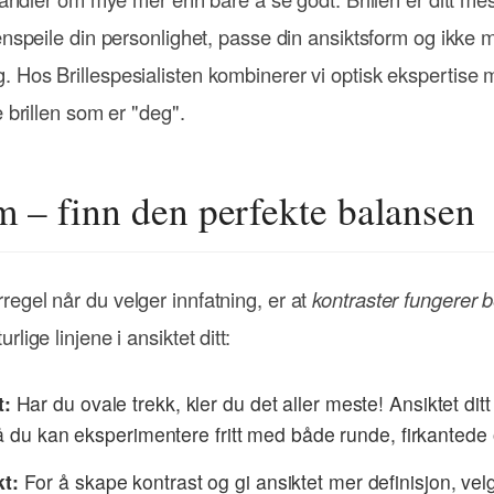
enspeile din personlighet, passe din ansiktsform og ikke mi
 Hos Brillespesialisten kombinerer vi optisk ekspertise m
e brillen som er "deg".
m – finn den perfekte balansen
egel når du velger innfatning, er at
kontraster fungerer b
lige linjene i ansiktet ditt:
t:
Har du ovale trekk, kler du det aller meste! Ansiktet ditt 
å du kan eksperimentere fritt med både runde, firkantede o
t:
For å skape kontrast og gi ansiktet mer definisjon, vel