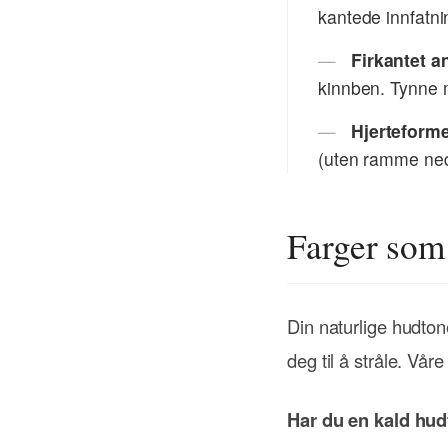
kantede innfatnin
Firkantet an
kinnben. Tynne m
Hjerteforme
(uten ramme ned
Farger som
Din naturlige hudtone
deg til å stråle. Våre
Har du en kald hu