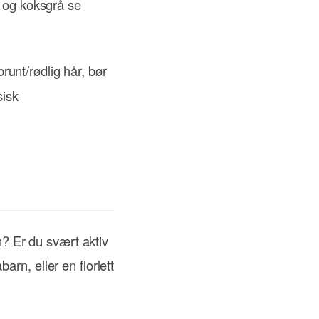
e og koksgrå se
runt/rødlig hår, bør
sisk
m? Er du svært aktiv
rn, eller en florlett