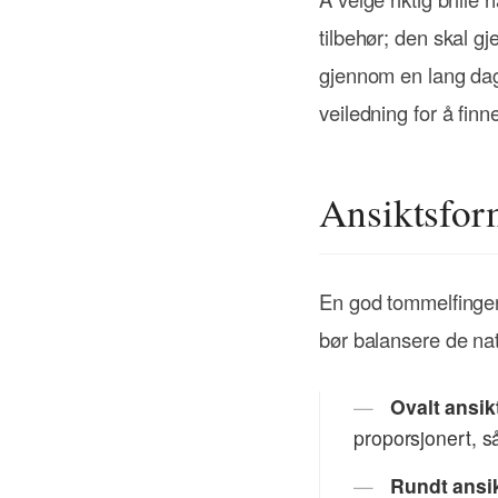
tilbehør; den skal gj
gjennom en lang dag.
veiledning for å finn
Ansiktsfor
En god tommelfingerr
bør balansere de natur
Ovalt ansik
proporsjonert, s
Rundt ansik