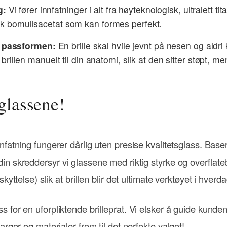
g:
Vi fører innfatninger i alt fra høyteknologisk, ultralett tit
sk bomullsacetat som kan formes perfekt.
e passformen:
En brille skal hvile jevnt på nesen og aldr
d brillen manuelt til din anatomi, slik at den sitter støpt, m
glassene!
nfatning fungerer dårlig uten presise kvalitetsglass. Base
in skreddersyr vi glassene med riktig styrke og overflat
kyttelse) slik at brillen blir det ultimate verktøyet i hverd
 for en uforpliktende brilleprat. Vi elsker å guide kund
arger og materialer frem til det perfekte valget!